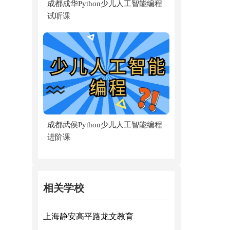
成都成华Python少儿人工智能编程
试听课
成都武侯Python少儿人工智能编程
进阶课
相关学校
上海静安高平路龙文教育