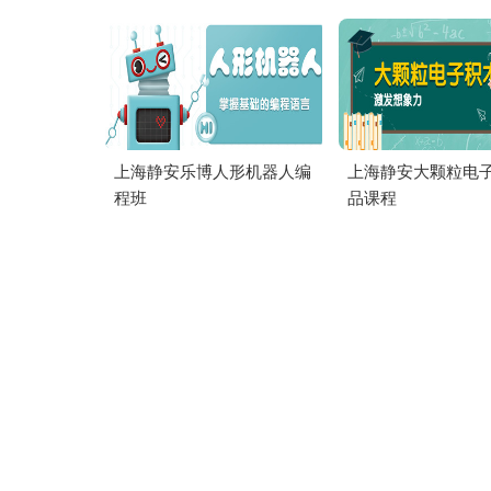
上海静安乐博人形机器人编
上海静安大颗粒电
程班
品课程