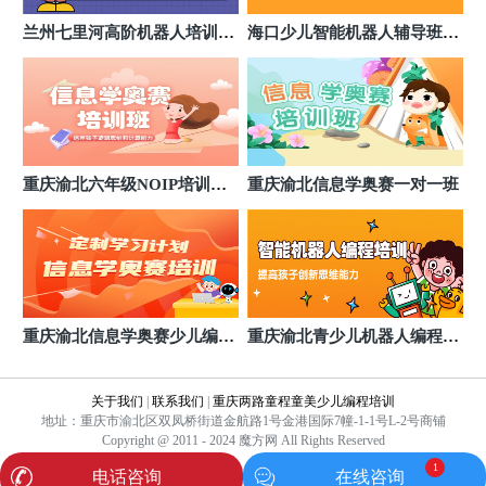
兰州七里河高阶机器人培训费
海口少儿智能机器人辅导班推
多少
荐
重庆渝北六年级NOIP培训费
重庆渝北信息学奥赛一对一班
用高吗
重庆渝北信息学奥赛少儿编程
重庆渝北青少儿机器人编程课
课
程价格
关于我们
|
联系我们
|
重庆两路童程童美少儿编程培训
地址：重庆市渝北区双凤桥街道金航路1号金港国际7幢-1-1号L-2号商铺
Copyright @ 2011 - 2024 魔方网 All Rights Reserved
1
电话咨询
在线咨询