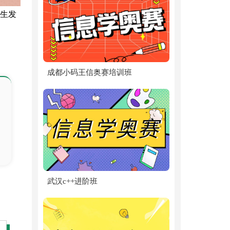
中生发
成都小码王信奥赛培训班
武汉c++进阶班