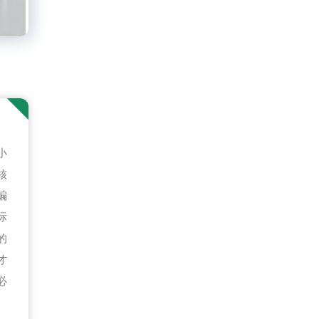
小
核
编
际
的
才
必