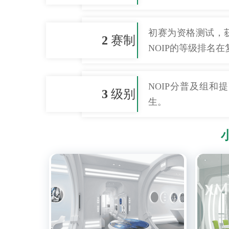
初赛为资格测试，获
2
赛制
NOIP的等级排名
NOIP分普及组
3
级别
生。