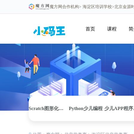
魔方网
合作机构>
海淀区培训学校
>北京金源
首页
课程
简
Scratch图形化编程
Python少儿编程
少