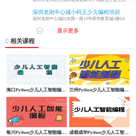
际中心 B 座 6 楼602-1、607、608
深圳龙岗中心城小码王少儿编程培训
5
深圳龙岗中心城白灰围一路19号翠华教育城1楼6A
显示更多
深圳龙光世纪小码王少儿编程培训
6
深圳宝安中心区兴华路龙光世纪大厦1栋806-808
相关课程
深圳福田CBD小码王少儿编程培训
7
深圳市福田区民田路178号华融大厦10楼1003(投资大
厦旁)
深圳南山海岸城小码王少儿编程培训
8
深圳市南山区海德三道天利中央商务广场B座1603
广州荔湾财富大厦小码王少儿编程培训
9
海口Python少儿人工智能编程
兰州Python少儿人工智能编程
广州市荔湾区西湾路152号财富大厦西湾荟教育城2层
小班课
集训班
A08铺
广州天河北小码王少儿编程培训
10
广州市天河区天河北路689号光大银行大厦3层302单元
广州海珠昌岗小码王少儿编程培训
11
广州市海珠区江南大道路408号汇普中心首层111商铺
银川Python少儿人工智能编程
成都成华Python少儿人工智能